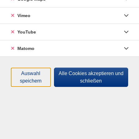
Im zweiten Teil werden die aktuellen politischen
Herausforderungen des Völkerrechts der
Vimeo
Friedenssicherung und dessen denkbare
Zukunftsperspektiven in den Blick genommen.
YouTube
Im Anschluss besteht die Gelegenheit zur
Matomo
Diskussion.
Auswahl
Alle Cookies akzeptieren und
Claus Kreß ist Professor für Strafrecht und
speichern
schließen
Völkerrecht an der Universität zu Köln.
2019 wurde er zum Richter ad hoc am
Internationalen Gerichtshof in Den Haag ernannt.
Seit 2021 ist er Sonderberater des Anklägers des
Internationalen Strafgerichtshofs zum Verbrechen der
Aggression.