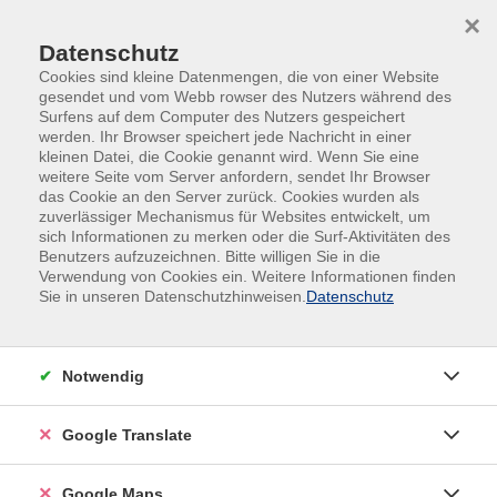
Skip to main content
Skip to page footer
×
Datenschutz
Cookies sind kleine Datenmengen, die von einer Website
gesendet und vom Webb rowser des Nutzers während des
Surfens auf dem Computer des Nutzers gespeichert
werden. Ihr Browser speichert jede Nachricht in einer
kleinen Datei, die Cookie genannt wird. Wenn Sie eine
weitere Seite vom Server anfordern, sendet Ihr Browser
das Cookie an den Server zurück. Cookies wurden als
zuverlässiger Mechanismus für Websites entwickelt, um
sich Informationen zu merken oder die Surf-Aktivitäten des
#Online
Benutzers aufzuzeichnen. Bitte willigen Sie in die
Die Frage von Krieg und Frieden im
Verwendung von Cookies ein. Weitere Informationen finden
Sie in unseren Datenschutzhinweisen.
Datenschutz
Völkerrecht
Im ersten Teil wird die Grundnorm der seit 1945
geltenden Völkerrechtsordnung, das Verbot der
Notwendig
Anwendung militärischer Gewalt in den
internationalen Beziehungen, vor ihrem historischen
Google Translate
Hintergrund und in ihrem heute maßgeblichen
systematischen Zusammenhang entfaltet.
Google Maps