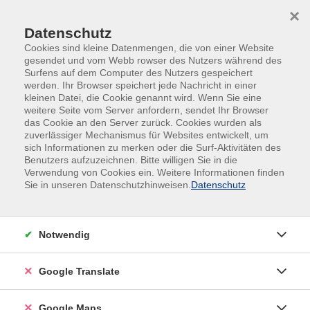
Skip to main content
Skip to page footer
×
Datenschutz
Cookies sind kleine Datenmengen, die von einer Website
gesendet und vom Webb rowser des Nutzers während des
Surfens auf dem Computer des Nutzers gespeichert
werden. Ihr Browser speichert jede Nachricht in einer
kleinen Datei, die Cookie genannt wird. Wenn Sie eine
weitere Seite vom Server anfordern, sendet Ihr Browser
das Cookie an den Server zurück. Cookies wurden als
zuverlässiger Mechanismus für Websites entwickelt, um
sich Informationen zu merken oder die Surf-Aktivitäten des
Medienresilienz und Entspannung
Benutzers aufzuzeichnen. Bitte willigen Sie in die
VR-unterstütztes Kursangebot
Verwendung von Cookies ein. Weitere Informationen finden
Sie in unseren Datenschutzhinweisen.
Datenschutz
Dieser Kurs zeigt, dass Augmented und Virtual
Reality nicht nur Chancen bieten, sondern auch
Risiken mit sich bringen können – etwa Ablenkung,
Notwendig
Informationsverlust oder gefährliche Situationen
durch eine zu starke Fokussierung auf digitale
Google Translate
Inhalte. Eine gewisse Skepsis gegenüber neuen
Technologien ist sinnvoll, da ein unkritischer Einsatz
Google Maps