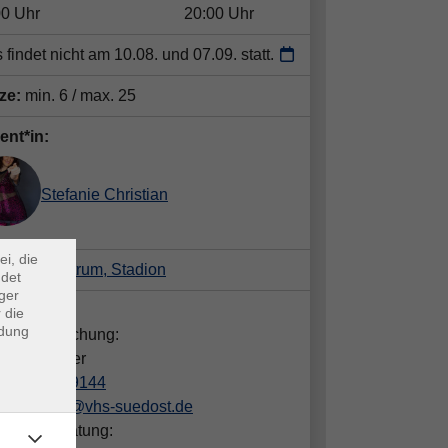
00 Uhr
20:00 Uhr
 findet nicht am 10.08. und 07.09. statt.
tze:
min. 6 / max. 25
ent*in:
×
Stefanie Christian
m Webb
ei, die
, Sportzentrum, Stadion
ndet
ger
takt:
 die
ndung
gen zur Buchung:
ia Förschner
089/442389144
foerschner@vhs-suedost.de
hliche Beratung: