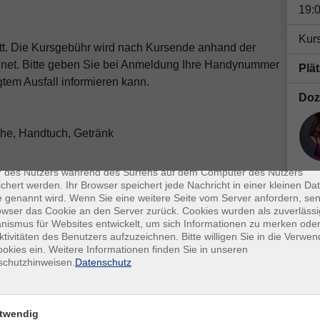
19:
Kurs
tatt. Die Kursgebühr wird nach Kursende anhand der
hnet. Bitte geben Sie bei Anmeldung Ihre Handynummer
Plä
gtem Ausfall informieren kann.
Doz
uhe, Handtuch, Getränk
enschutz
es sind kleine Datenmengen, die von einer Website gesendet und vo
r des Nutzers während des Surfens auf dem Computer des Nutzers
chert werden. Ihr Browser speichert jede Nachricht in einer kleinen Dat
Nbb
 genannt wird. Wenn Sie eine weitere Seite vom Server anfordern, se
owser das Cookie an den Server zurück. Cookies wurden als zuverlässi
Kon
ismus für Websites entwickelt, um sich Informationen zu merken oder
ktivitäten des Benutzers aufzuzeichnen. Bitte willigen Sie in die Verwe
Fra
okies ein. Weitere Informationen finden Sie in unseren
Mar
schutzhinweisen.
Datenschutz
Ort / Raum
Fac
0 Uhr
Nbb, Sportzentrum, Stadion
twendig