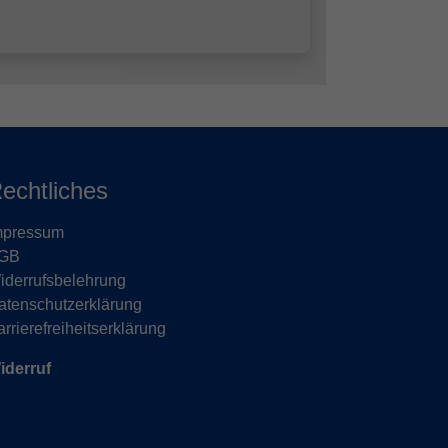
echtliches
mpressum
GB
iderrufsbelehrung
atenschutzerklärung
rrierefreiheitserklärung
iderruf