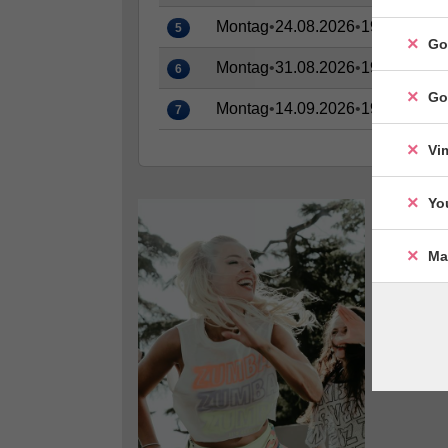
Montag
•
24.08.2026
•
19:00–20:0
5
Go
Montag
•
31.08.2026
•
19:00–20:0
6
Go
Montag
•
14.09.2026
•
19:00–20:0
7
Vi
Yo
Ma