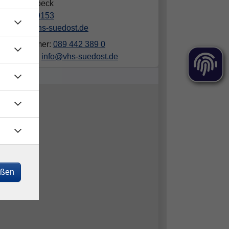
phanie Selbeck
089/442389153
selbeck@vhs-suedost.de
elefonnummer:
089 442 389 0
ailadresse:
info@vhs-suedost.de
eßen