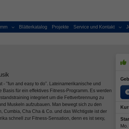
amm
Blätterkatalog
Projekte
Service und Kontakt
J
Submenu for "Programm"
Subm
usik
Geb
 - "fun and easy to do". Lateinamerikanische und
e Basis für ein effektives Fitness-Programm. Es werden
rstandstraining integriert um die Fettverbrennung zu
 und Muskeln aufzubauen. Man bewegt sich zu den
Kur
 Cumbia, Cha Cha & Co. und das Wichtigste ist der
a schnell zur Fitness-Sensation, denn es ist sexy,
Star
Mo.