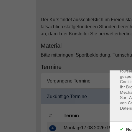
Der Kurs findet ausschließlich im Freien s
tatsächlich stattgefundenen Stunden berec
an, damit der Kursleiter Sie bei wetterbedin
Material
Bitte mitbringen: Sportbekleidung, Turnsch
Dat
Cooki
Termine
rowse
gespei
Vergangene Termine
Cookie
Ihr Br
Mechan
Zukünftige Termine
Surf-A
von Co
Daten
#
Termin
Montag
•
17.08.2026
•
19:00–20:0
4
No