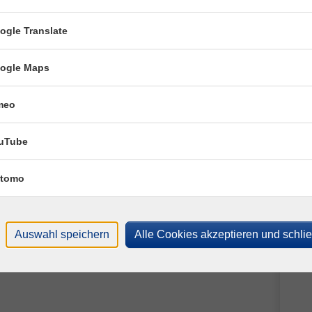
Ste
0 Uhr
Nbb, Sportzentrum, Stadion
ogle Translate
0 Uhr
Nbb, Sportzentrum, Stadion
T
ogle Maps
0 Uhr
Nbb, Sportzentrum, Stadion
M
meo
uTube
tomo
Auswahl speichern
Alle Cookies akzeptieren und schli