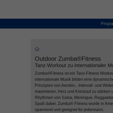
Skip to main content
Skip to page footer
Progr
Outdoor Zumba®Fitness
Tanz-Workout zu internationaler M
Zumba®Fitness ist ein Tanz-Fitness Workout
internationale Musik bilden eine dynamisch
Prinzipien von Aerobic-, Intervall- und Wide
maximieren, Herz und Kreislauf zu stärken
Rhythmen von Salsa, Merengue, Reggaeton,
Spaß dabei. Zumba® Fitness wurde in Amerik
spannend und geeignet für jedermann.