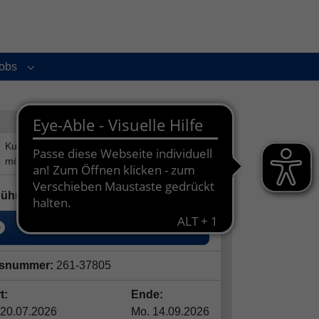
obs
enu for "Service und Kontakt"
Submenu for "Jobs"
47,00
€
ühr:
In den Warenkorb
snummer:
261-37805
t:
Ende:
 20.07.2026
Mo. 14.09.2026