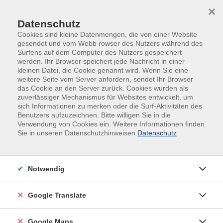
Skip to main content
Skip to page footer
×
Datenschutz
Cookies sind kleine Datenmengen, die von einer Website
gesendet und vom Webb rowser des Nutzers während des
Surfens auf dem Computer des Nutzers gespeichert
werden. Ihr Browser speichert jede Nachricht in einer
kleinen Datei, die Cookie genannt wird. Wenn Sie eine
weitere Seite vom Server anfordern, sendet Ihr Browser
das Cookie an den Server zurück. Cookies wurden als
zuverlässiger Mechanismus für Websites entwickelt, um
sich Informationen zu merken oder die Surf-Aktivitäten des
#Online
Benutzers aufzuzeichnen. Bitte willigen Sie in die
Rubens oder Rembrandt? Werke der
Verwendung von Cookies ein. Weitere Informationen finden
Sie in unseren Datenschutzhinweisen.
Datenschutz
Holländischen und Flämischen Malerei
des Barock in der Alten Pinakothek
1581 schlug die Geburtsstunde der Republik der
Notwendig
Vereinigten Niederlande, als sich die sieben
nördlichen niederländischen Provinzen von der
Google Translate
spanischen Herrschaft lossagten.
Google Maps