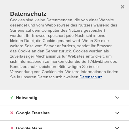
Skip to main content
Skip to page footer
×
Datenschutz
Cookies sind kleine Datenmengen, die von einer Website
gesendet und vom Webb rowser des Nutzers während des
Surfens auf dem Computer des Nutzers gespeichert
werden. Ihr Browser speichert jede Nachricht in einer
kleinen Datei, die Cookie genannt wird. Wenn Sie eine
weitere Seite vom Server anfordern, sendet Ihr Browser
das Cookie an den Server zurück. Cookies wurden als
zuverlässiger Mechanismus für Websites entwickelt, um
sich Informationen zu merken oder die Surf-Aktivitäten des
Studium Generale 11018
Benutzers aufzuzeichnen. Bitte willigen Sie in die
Verwendung von Cookies ein. Weitere Informationen finden
Kursbegleitung: Rolf Persson, Gabriele Echter
Sie in unseren Datenschutzhinweisen.
Datenschutz
Dr. Raymond Saller: Europa // Die europäische
Notwendig
Integration – ein historischer Abriss // Die EU als
globaler Akteur // Die ewige Debatte um die Frage
Google Translate
nach Erweiterungen oder Vertiefung der Integration //
Gemeinsame Sicherheitspolitik, Rüstungspolitik und
Google Maps