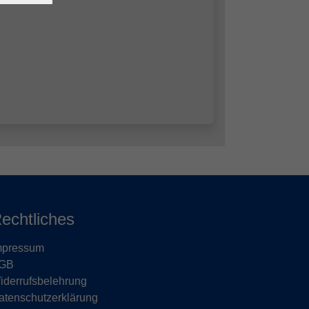
echtliches
mpressum
GB
iderrufsbelehrung
atenschutzerklärung