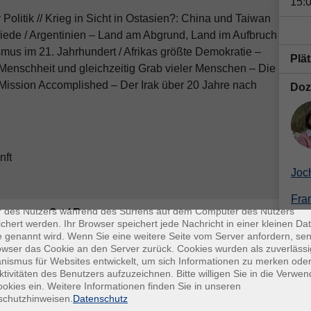
15:
Politik // Krieg in Sicht in Ostasien?: China und Taiwan
ede / Argentinien – Land am Abgrund, Land im Aufbruch
mus im 21. Jahrhundert / Afrikas größte Demokratie –
Plä
r Menschheit und gleichzeitig Grab vieler Menschen – Die
Mission Accomplished – Der Irak über 20 Jahre nach
Doz
nft
Joc
enschutz
es sind kleine Datenmengen, die von einer Website gesendet und vo
Fra
r des Nutzers während des Surfens auf dem Computer des Nutzers
Ort / Raum
chert werden. Ihr Browser speichert jede Nachricht in einer kleinen Dat
Nbb
 genannt wird. Wenn Sie eine weitere Seite vom Server anfordern, se
Uhr
Nbb, Zentrum Floriansanger 3, Raum 3/4
owser das Cookie an den Server zurück. Cookies wurden als zuverlässi
Kon
ismus für Websites entwickelt, um sich Informationen zu merken oder
Uhr
Nbb, Zentrum Floriansanger 3, Raum 3/4
ktivitäten des Benutzers aufzuzeichnen. Bitte willigen Sie in die Verwe
Fra
okies ein. Weitere Informationen finden Sie in unseren
San
Uhr
Nbb, Zentrum Floriansanger 3, Raum 3/4
schutzhinweisen.
Datenschutz