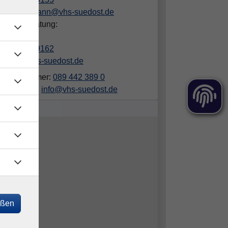
haemmelmann@vhs-suedost.de
hliche Beratung:
a Gruber
089/442389162
gruber@vhs-suedost.de
elefonnummer:
089 442 389 0
ailadresse:
info@vhs-suedost.de
eßen