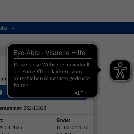
obs
enu for "Service und Kontakt"
Submenu for "Jobs"
145,00
€
ühr:
In den Warenkorb
snummer:
262-11026
t:
Ende:
29.09.2026
Di. 02.02.2027