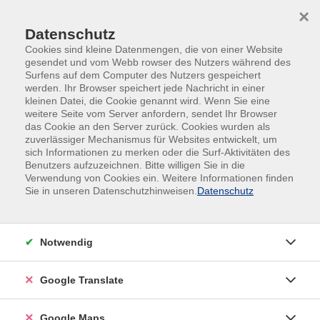
Skip to main content
Skip to page footer
×
Datenschutz
Cookies sind kleine Datenmengen, die von einer Website
gesendet und vom Webb rowser des Nutzers während des
Surfens auf dem Computer des Nutzers gespeichert
werden. Ihr Browser speichert jede Nachricht in einer
kleinen Datei, die Cookie genannt wird. Wenn Sie eine
weitere Seite vom Server anfordern, sendet Ihr Browser
das Cookie an den Server zurück. Cookies wurden als
zuverlässiger Mechanismus für Websites entwickelt, um
sich Informationen zu merken oder die Surf-Aktivitäten des
#Online
Benutzers aufzuzeichnen. Bitte willigen Sie in die
Trump und die MAGA-Bewegung
Verwendung von Cookies ein. Weitere Informationen finden
Sie in unseren Datenschutzhinweisen.
Datenschutz
"Gibt es einen Trumpismus ohne Trump?
Wie wird sich die MAGA-Bewegung angesichts der
Notwendig
immer eklatanter werdenden Führungsschwäche des
alternden Präsidenten weiterentwickeln?
Google Translate
Wie sieht es in der MAGA-Bewegung intern aus?
Google Maps