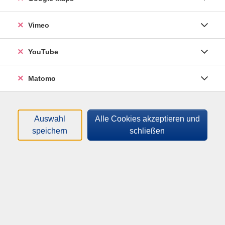
Der Vortrag zeichnet ein Innenbild der
rivalisierenden Strömungen der trumpistischen
Vimeo
Szene in den USA im Umfeld der anstehenden
Zwischenwahlen und analysiert die
Stärkeverhältnisse innerhalb der rechten Szene in
YouTube
den USA."
Matomo
Michael Hochgeschwender lehrt Nordamerikanische
Kulturgeschichte, Empirische Kulturforschung und
Kulturanthropologie an der Ludwig-Maximilians-
Auswahl
Alle Cookies akzeptieren und
Universität München.
speichern
schließen
kostenfrei
In den Warenkorb