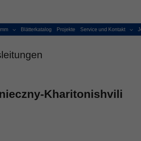
amm
Blätterkatalog
Projekte
Service und Kontakt
J
Submenu for "Programm"
Subm
sleitungen
nieczny-Kharitonishvili