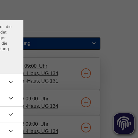
×
m Webb
ei, die
ndet
ger
 die
Sortierung
ndung
08.07.2026
09:00
Uhr
 Wolf-Ferrari-Haus, UG 134
​,
 Wolf-Ferrari-Haus, UG 131
24.09.2026
09:00
Uhr
 Wolf-Ferrari-Haus, UG 134
29.10.2026
09:00
Uhr
 Wolf-Ferrari-Haus, UG 134