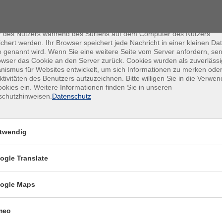
enschutz
es sind kleine Datenmengen, die von einer Website gesendet und vo
r des Nutzers während des Surfens auf dem Computer des Nutzers
chert werden. Ihr Browser speichert jede Nachricht in einer kleinen Dat
 genannt wird. Wenn Sie eine weitere Seite vom Server anfordern, se
owser das Cookie an den Server zurück. Cookies wurden als zuverlässi
ismus für Websites entwickelt, um sich Informationen zu merken oder
ktivitäten des Benutzers aufzuzeichnen. Bitte willigen Sie in die Verwe
okies ein. Weitere Informationen finden Sie in unseren
schutzhinweisen.
Datenschutz
Mi .
kurs mit langsamer
Otb,
Li) - Modul 6
Otb,
twendig
kurs mit langsamer
ogle Translate
Do .
Li) - Modul 7
Otb,
ogle Maps
kurs mit langsamer
Do .
Li) - Modul 8
meo
Otb,