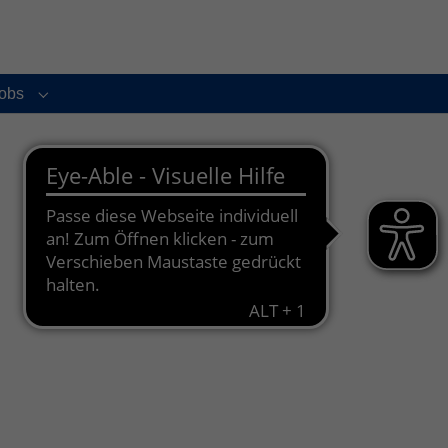
obs
enu for "Service und Kontakt"
Submenu for "Jobs"