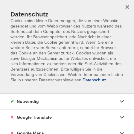
Skip to main content
Skip to page footer
×
Datenschutz
Cookies sind kleine Datenmengen, die von einer Website
gesendet und vom Webb rowser des Nutzers während des
Surfens auf dem Computer des Nutzers gespeichert
werden. Ihr Browser speichert jede Nachricht in einer
kleinen Datei, die Cookie genannt wird. Wenn Sie eine
Übersicht unserer Kursleitungen
weitere Seite vom Server anfordern, sendet Ihr Browser
das Cookie an den Server zurück. Cookies wurden als
zuverlässiger Mechanismus für Websites entwickelt, um
sich Informationen zu merken oder die Surf-Aktivitäten des
Benutzers aufzuzeichnen. Bitte willigen Sie in die
Jalel Riahi
Verwendung von Cookies ein. Weitere Informationen finden
Sie in unseren Datenschutzhinweisen.
Datenschutz
Filter
Notwendig
nur buchbare
nur beginnende
Google Translate
Loading...
Kurse (
3
)
Google Maps