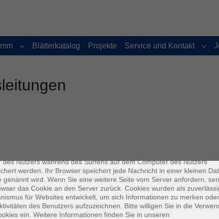
amm
Blätterkatalog
Projekte
Service und Kontakt
J
Submenu for "Programm"
Subm
sleitungen
enschutz
es sind kleine Datenmengen, die von einer Website gesendet und vo
r des Nutzers während des Surfens auf dem Computer des Nutzers
chert werden. Ihr Browser speichert jede Nachricht in einer kleinen Dat
 genannt wird. Wenn Sie eine weitere Seite vom Server anfordern, se
owser das Cookie an den Server zurück. Cookies wurden als zuverlässi
ismus für Websites entwickelt, um sich Informationen zu merken oder
ktivitäten des Benutzers aufzuzeichnen. Bitte willigen Sie in die Verwe
okies ein. Weitere Informationen finden Sie in unseren