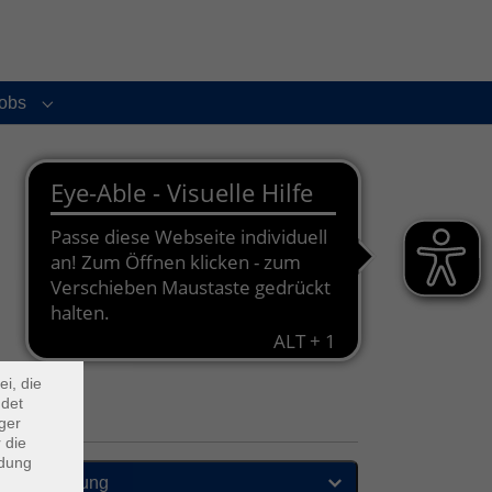
obs
enu for "Service und Kontakt"
Submenu for "Jobs"
×
m Webb
ei, die
ndet
ger
 die
ndung
Sortierung