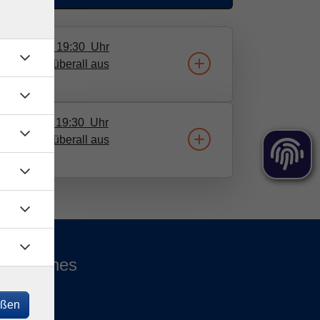
23.09.2026
19:30
Uhr
nternet von überall aus
nehmen
25.11.2026
19:30
Uhr
nternet von überall aus
nehmen
echtliches
mpressum
eßen
GB