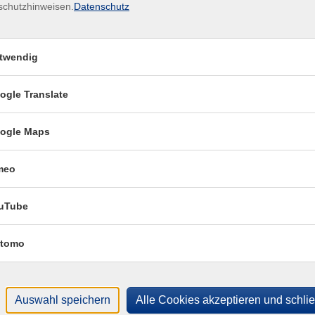
schutzhinweisen.
Datenschutz
Mi .
twendig
vestream für alle Sinne 3
Im I
teil
ogle Translate
Mi .
ogle Maps
vestream für alle Sinne 4
Im I
teil
meo
uTube
tomo
Öffnungszeiten
R
Montag: 09:00 - 12:00
I
Auswahl speichern
Alle Cookies akzeptieren und schli
Dienstag: 09:00 - 12:00 & 15:00 - 18:00
A