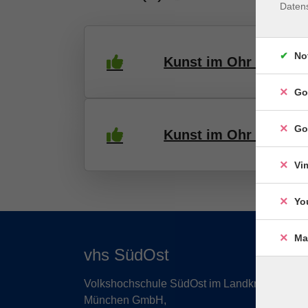
Daten
No
Kunst im Ohr – Ein Li
Go
Go
Kunst im Ohr – Ein Li
Vi
Yo
Ma
vhs SüdOst
Volkshochschule SüdOst im Landkreis
München GmbH,