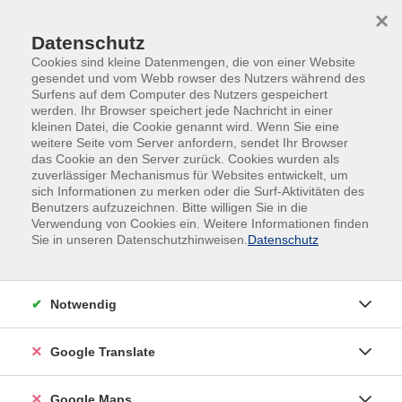
Skip to main content
Skip to page footer
×
Datenschutz
Cookies sind kleine Datenmengen, die von einer Website
gesendet und vom Webb rowser des Nutzers während des
Surfens auf dem Computer des Nutzers gespeichert
werden. Ihr Browser speichert jede Nachricht in einer
kleinen Datei, die Cookie genannt wird. Wenn Sie eine
Übersicht unserer Kursleitungen
weitere Seite vom Server anfordern, sendet Ihr Browser
das Cookie an den Server zurück. Cookies wurden als
zuverlässiger Mechanismus für Websites entwickelt, um
sich Informationen zu merken oder die Surf-Aktivitäten des
Benutzers aufzuzeichnen. Bitte willigen Sie in die
Lisa Kreitmaier
Verwendung von Cookies ein. Weitere Informationen finden
Sie in unseren Datenschutzhinweisen.
Datenschutz
Filter
Notwendig
nur buchbare
nur beginnende
Google Translate
Loading...
Kurse (
1
)
Google Maps