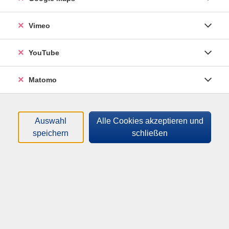
Sortierung
Vimeo
Ferienwoche: Abenteuer
YouTube
Archäologie - Eine Reise
durch die Zeit
Matomo
für Kinder von 7 bis 11 Jahren (1. Klasse
bereits besucht)
Mo .
31.08.2026
09:00
Uhr
Nbb, Zentrum Floriansanger 3, Raum 3/4
Auswahl
Alle Cookies akzeptieren und
speichern
schließen
vhs SüdOst
Volkshochschule SüdOst im Landkreis München GmbH,
gemeinnützige Gesellschaft