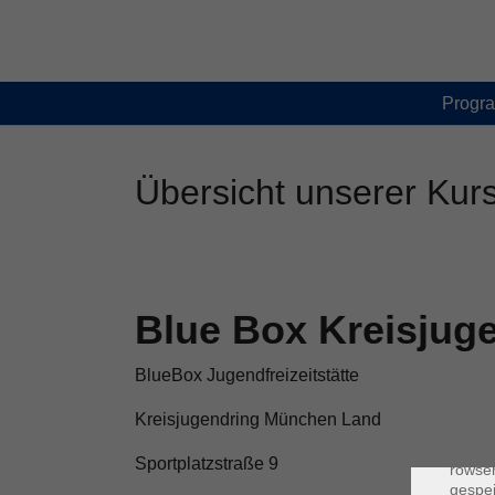
Skip to main content
Skip to page footer
Progr
Übersicht unserer Kur
Blue Box Kreisjug
BlueBox Jugendfreizeitstätte
Kreisjugendring München Land
Dat
Cooki
Sportplatzstraße 9
rowse
gespei