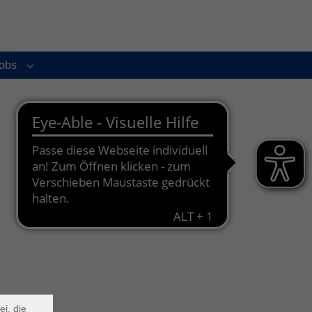
obs
enu for "Service und Kontakt"
Submenu for "Jobs"
×
m Webb
ei, die