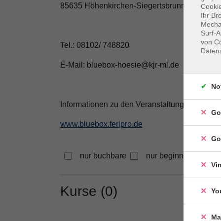
85635 Höhenkirchen-Siegertsbrunn
Cookie
Ihr Br
Mechan
Surf-A
von Co
Tel.: 08102/ 748820
Daten
E-Mail: bluebox-hoesie@kjr-ml.de
No
Informationen zu den Veranstaltungen und An
Go
www.bluebox.feripro.de
Go
nur buchbare
nur beginnende
Vi
Kurse (
0
)
Loading...
Yo
Ma