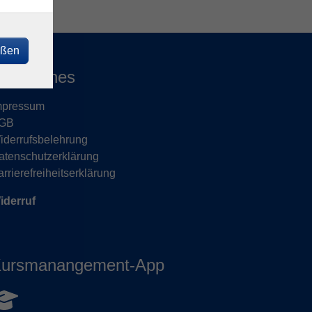
eßen
echtliches
mpressum
GB
iderrufsbelehrung
atenschutzerklärung
rrierefreiheitserklärung
iderruf
ursmanangement-App