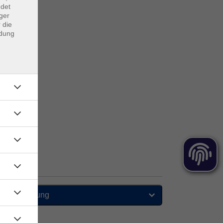
ndet
ger
 die
ndung
Sortierung