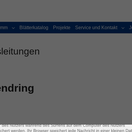
amm
Blätterkatalog
Projekte
Service und Kontakt
J
Submenu for "Programm"
Subm
sleitungen
endring
enschutz
es sind kleine Datenmengen, die von einer Website gesendet und vo
r des Nutzers während des Surfens auf dem Computer des Nutzers
chert werden. Ihr Browser speichert jede Nachricht in einer kleinen Dat