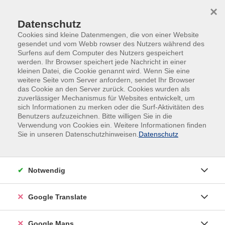
Skip to main content
Skip to page footer
×
Datenschutz
Cookies sind kleine Datenmengen, die von einer Website
gesendet und vom Webb rowser des Nutzers während des
Surfens auf dem Computer des Nutzers gespeichert
werden. Ihr Browser speichert jede Nachricht in einer
kleinen Datei, die Cookie genannt wird. Wenn Sie eine
weitere Seite vom Server anfordern, sendet Ihr Browser
das Cookie an den Server zurück. Cookies wurden als
Gesellschaft
Verbraucherbildung
zuverlässiger Mechanismus für Websites entwickelt, um
Finanzen und Versicherungen
sich Informationen zu merken oder die Surf-Aktivitäten des
Benutzers aufzuzeichnen. Bitte willigen Sie in die
Finanzen und Versicherungen
Verwendung von Cookies ein. Weitere Informationen finden
Sie in unseren Datenschutzhinweisen.
Datenschutz
Filter
Notwendig
Wochentage
Google Translate
Tageszeiten
Google Maps