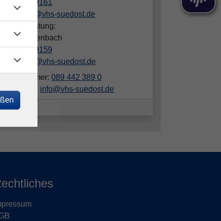
089/442389161
johannsen@vhs-suedost.de
hliche Beratung:
phanie Derenbach
089/442389159
derenbach@vhs-suedost.de
elefonnummer:
089 442 389 0
ailadresse:
info@vhs-suedost.de
eßen
echtliches
mpressum
GB