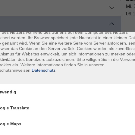
Mi. 
09:
enschutz
es sind kleine Datenmengen, die von einer Website gesendet und vo
r des Nutzers während des Surfens auf dem Computer des Nutzers
chert werden. Ihr Browser speichert jede Nachricht in einer kleinen Dat
Plä
 genannt wird. Wenn Sie eine weitere Seite vom Server anfordern, se
Ort / Raum
owser das Cookie an den Server zurück. Cookies wurden als zuverlässi
Doz
ismus für Websites entwickelt, um sich Informationen zu merken oder
:30 Uhr
Otb, Kleist 30
ktivitäten des Benutzers aufzuzeichnen. Bitte willigen Sie in die Verwe
okies ein. Weitere Informationen finden Sie in unseren
:30 Uhr
Otb, Kleist 30
schutzhinweisen.
Datenschutz
:30 Uhr
Otb, Kleist 30
Son
twendig
:30 Uhr
Otb, Kleist 30
Otb,
:30 Uhr
Otb, Kleist 30
ogle Translate
Kon
:30 Uhr
Otb, Kleist 30
Fra
ogle Maps
Ang