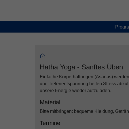
Skip to main content
Skip to page footer
Progr
Hatha Yoga - Sanftes Üben
Einfache Körperhaltungen (Asanas) werden 
und Tiefenentspannung helfen Stress abzu
unsere Energie wieder aufzuladen.
Material
Bitte mitbringen: bequeme Kleidung, Geträ
Termine