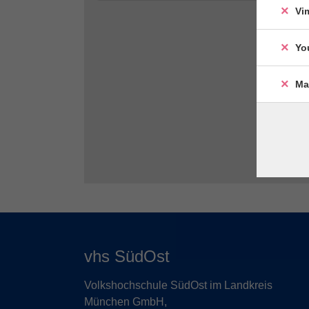
Vi
Yo
Ma
vhs SüdOst
Volkshochschule SüdOst im Landkreis
München GmbH,