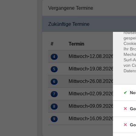
Vergangene Termine
Dat
Zukünftige Termine
Cooki
rowse
gespei
Cookie
#
Termin
Ihr Br
Mechan
Mittwoch
•
12.08.2026
•
09:15–10
4
Surf-A
von Co
Mittwoch
•
19.08.2026
•
09:15–10
5
Daten
Mittwoch
•
26.08.2026
•
09:15–10
6
No
Mittwoch
•
02.09.2026
•
09:15–10
7
Mittwoch
•
09.09.2026
•
09:15–10
8
Go
Mittwoch
•
16.09.2026
•
09:15–10
9
Go