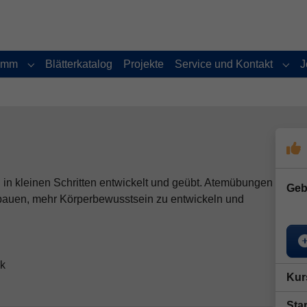
amm
Blätterkatalog
Projekte
Service und Kontakt
J
Submenu for "Programm"
Subm
in kleinen Schritten entwickelt und geübt. Atemübungen
Geb
bauen, mehr Körperbewusstsein zu entwickeln und
nk
Kur
Star