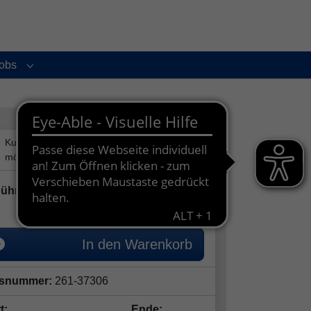
obs
enu for "Service und Kontakt"
Submenu for "Jobs"
75,00
€
ühr:
ermäßigte Gebühr: 56,30€
In den Warenkorb
snummer:
261-37306
t:
Ende: