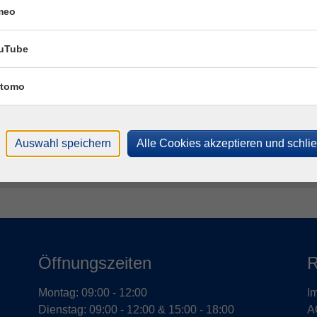
meo
Fac
uTube
Ste
tomo
T
M
Auswahl speichern
Alle Cookies akzeptieren und schli
Öffnungszeiten
R
Montag: 09:00 - 12:00
I
Dienstag: 09:00 - 12:00 & 15:00 - 18:00
A