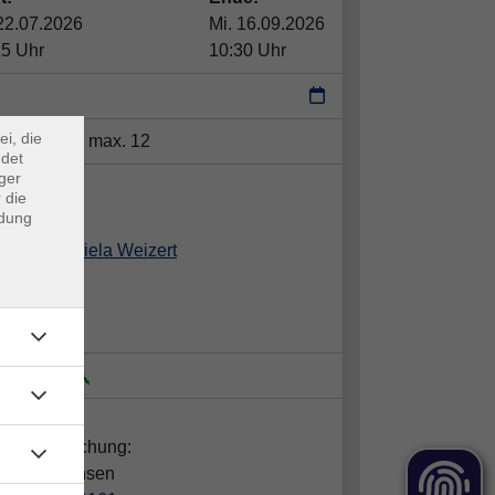
22.07.2026
Mi. 16.09.2026
×
15 Uhr
10:30 Uhr
m Webb
ei, die
tze:
min. 6 / max. 12
ndet
ger
ent*in:
 die
ndung
Gabriela Weizert
ja Hupfer
 Kleist 30
takt:
gen zur Buchung:
ela Johannsen