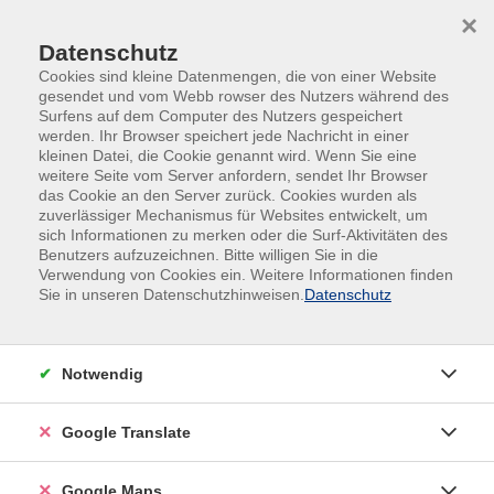
Skip to main content
Skip to page footer
×
Datenschutz
Cookies sind kleine Datenmengen, die von einer Website
gesendet und vom Webb rowser des Nutzers während des
Surfens auf dem Computer des Nutzers gespeichert
werden. Ihr Browser speichert jede Nachricht in einer
kleinen Datei, die Cookie genannt wird. Wenn Sie eine
weitere Seite vom Server anfordern, sendet Ihr Browser
das Cookie an den Server zurück. Cookies wurden als
zuverlässiger Mechanismus für Websites entwickelt, um
sich Informationen zu merken oder die Surf-Aktivitäten des
KI für Einsteiger: Workshop
Benutzers aufzuzeichnen. Bitte willigen Sie in die
Verwendung von Cookies ein. Weitere Informationen finden
In diesem praktischen Workshop probieren wir
Sie in unseren Datenschutzhinweisen.
Datenschutz
gemeinsam aus, was Künstliche Intelligenz heute
schon kann – und das ganz ohne Vorkenntnisse. Wir
arbeiten in kleinen Gruppen und stellen uns die
Notwendig
Ergebnisse gegenseitig vor: Wir lassen Texte
formulieren, erstellen Bilder und erkunden, wie KI bei
Google Translate
Recherchen oder beim Sortieren von Informationen
hilfreich sein kann. Wir testen verschiedene Tools
Google Maps