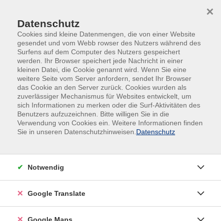
Skip to main content
Skip to page footer
×
Datenschutz
Cookies sind kleine Datenmengen, die von einer Website
gesendet und vom Webb rowser des Nutzers während des
Surfens auf dem Computer des Nutzers gespeichert
werden. Ihr Browser speichert jede Nachricht in einer
kleinen Datei, die Cookie genannt wird. Wenn Sie eine
Übersicht unserer Kursleitungen
weitere Seite vom Server anfordern, sendet Ihr Browser
das Cookie an den Server zurück. Cookies wurden als
zuverlässiger Mechanismus für Websites entwickelt, um
sich Informationen zu merken oder die Surf-Aktivitäten des
Benutzers aufzuzeichnen. Bitte willigen Sie in die
Ralf Spindler
Verwendung von Cookies ein. Weitere Informationen finden
Sie in unseren Datenschutzhinweisen.
Datenschutz
Filter
Notwendig
nur buchbare
nur beginnende
Google Translate
Kurse (
2
)
Loading...
Google Maps