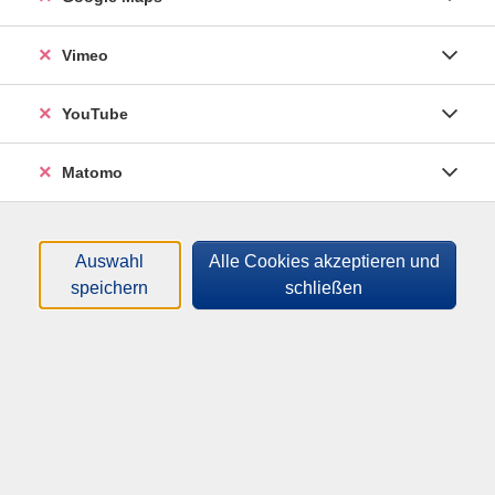
Sortierung
Vimeo
KI für Einsteiger: Wie sie
YouTube
funktioniert, was sie kann
Di .
01.12.2026
18:30
Uhr
Matomo
Otb, Wolf-Ferrari-Haus, EG 232
Auswahl
Alle Cookies akzeptieren und
KI für Einsteiger: Workshop
speichern
schließen
Sa .
05.12.2026
10:00
Uhr
Otb, Wolf-Ferrari-Haus, UG 131