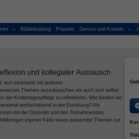
amm
Blätterkatalog
Projekte
Service und Kontakt
J
Submenu for "Programm"
Subm
eflexion und kollegialer Austausch
Geb
, sich einerseits mit anderen
lgemeinen Themen auszutauschen als auch sich selbst
in der Kindertagespflege zu reflektieren. Wie binden wir
chpersonal wertschätzend in der Erziehung? Als
einsam mit der Dozentin und den Teilnehmenden
as Mitbringen eigener Fälle sowie passender Themen zur
Kur
Star