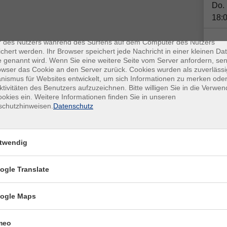
Do.
18:
enschutz
es sind kleine Datenmengen, die von einer Website gesendet und vo
r des Nutzers während des Surfens auf dem Computer des Nutzers
chert werden. Ihr Browser speichert jede Nachricht in einer kleinen Dat
Plä
 genannt wird. Wenn Sie eine weitere Seite vom Server anfordern, se
owser das Cookie an den Server zurück. Cookies wurden als zuverlässi
ismus für Websites entwickelt, um sich Informationen zu merken oder
Doz
ktivitäten des Benutzers aufzuzeichnen. Bitte willigen Sie in die Verwe
okies ein. Weitere Informationen finden Sie in unseren
schutzhinweisen.
Datenschutz
twendig
Otb,
Kon
ogle Translate
Fra
San
ogle Maps
meo