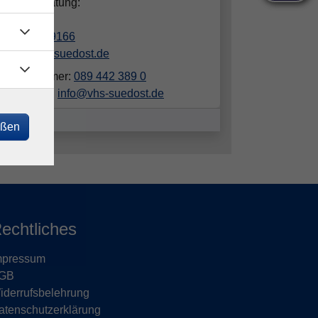
hliche Beratung:
in Luber
089/442389166
luber@vhs-suedost.de
elefonnummer:
089 442 389 0
ailadresse:
info@vhs-suedost.de
eßen
echtliches
mpressum
GB
iderrufsbelehrung
atenschutzerklärung