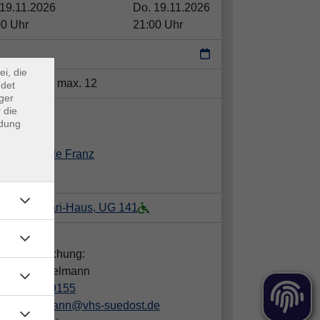
 19.11.2026
Do. 19.11.2026
×
00 Uhr
21:00 Uhr
m Webb
ei, die
tze:
min. 8 / max. 12
ndet
ger
 die
ent*in:
ndung
Cecile Franz
 Wolf-Ferrari-Haus, UG 141
takt:
gen zur Buchung:
dra Hämmelmann
089/442389155
haemmelmann@vhs-suedost.de