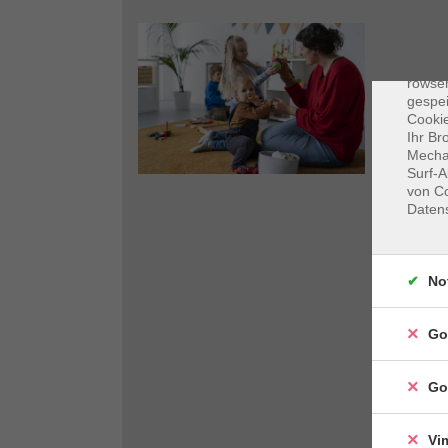
Dat
Cooki
rowse
gespei
Cookie
Ihr Br
Mechan
Surf-A
von Co
Daten
No
Go
Go
Vi