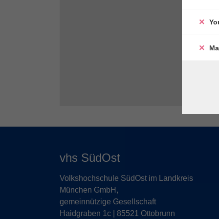
Yo
Ma
vhs SüdOst
Volkshochschule SüdOst im Landkreis
München GmbH,
gemeinnützige Gesellschaft
Haidgraben 1c | 85521 Ottobrunn