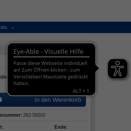
obs
enu for "Service und Kontakt"
Submenu for "Jobs"
28,00
€
ühr:
ermäßigte Gebühr: 21,00€
In den Warenkorb
snummer:
262-58202
t:
Ende: