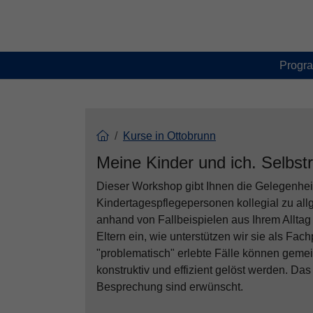
Skip to main content
Skip to page footer
Progr
Kurse in Ottobrunn
Meine Kinder und ich. Selbstr
Dieser Workshop gibt Ihnen die Gelegenheit
Kindertagespflegepersonen kollegial zu al
anhand von Fallbeispielen aus Ihrem Alltag 
Eltern ein, wie unterstützen wir sie als Fa
"problematisch" erlebte Fälle können gem
konstruktiv und effizient gelöst werden. D
Besprechung sind erwünscht.