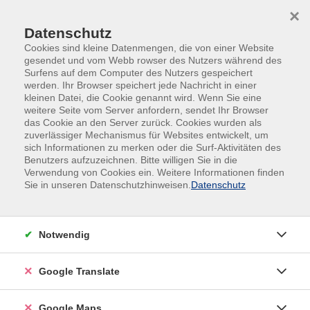
Skip to main content
Skip to page footer
×
Datenschutz
Cookies sind kleine Datenmengen, die von einer Website
gesendet und vom Webb rowser des Nutzers während des
Surfens auf dem Computer des Nutzers gespeichert
werden. Ihr Browser speichert jede Nachricht in einer
kleinen Datei, die Cookie genannt wird. Wenn Sie eine
weitere Seite vom Server anfordern, sendet Ihr Browser
das Cookie an den Server zurück. Cookies wurden als
zuverlässiger Mechanismus für Websites entwickelt, um
sich Informationen zu merken oder die Surf-Aktivitäten des
Open Source: Kann sich Europa von
Benutzers aufzuzeichnen. Bitte willigen Sie in die
US-Technologie lösen?
Verwendung von Cookies ein. Weitere Informationen finden
Sie in unseren Datenschutzhinweisen.
Datenschutz
Unternehmens-Software kommt noch immer zu
großen Teilen aus den USA – doch Open-Source-
Alternativen holen auf. Kann Europa technologisch
Notwendig
unabhängiger werden? Dieser Vortrag fragt, welche
Chancen quelloffene Software bietet, wo die
Google Translate
Grenzen liegen und was auf dem Spiel steht – für
Datensouveränität, Demokratie und digitale
Google Maps