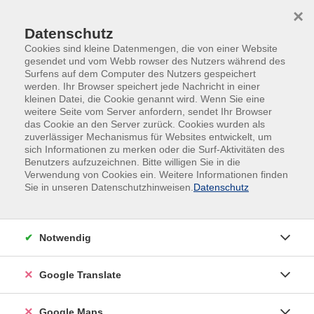
Skip to main content
Skip to page footer
×
Datenschutz
Cookies sind kleine Datenmengen, die von einer Website
gesendet und vom Webb rowser des Nutzers während des
Surfens auf dem Computer des Nutzers gespeichert
werden. Ihr Browser speichert jede Nachricht in einer
kleinen Datei, die Cookie genannt wird. Wenn Sie eine
weitere Seite vom Server anfordern, sendet Ihr Browser
das Cookie an den Server zurück. Cookies wurden als
zuverlässiger Mechanismus für Websites entwickelt, um
sich Informationen zu merken oder die Surf-Aktivitäten des
Prüfung Lohn- und Gehalt 1
Benutzers aufzuzeichnen. Bitte willigen Sie in die
Verwendung von Cookies ein. Weitere Informationen finden
Die Prüfung wird nach den Richtlinien von Xpert
Sie in unseren Datenschutzhinweisen.
Datenschutz
Business durchgeführt. Sie erstreckt sich über den
gesamten Stoff, der im Kurs 58120 Lohn und Gehalt
1 vermittelt wird.
Notwendig
Google Translate
Google Maps