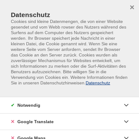
Skip to main content
Skip to page footer
×
Datenschutz
Cookies sind kleine Datenmengen, die von einer Website
gesendet und vom Webb rowser des Nutzers während des
Surfens auf dem Computer des Nutzers gespeichert
werden. Ihr Browser speichert jede Nachricht in einer
kleinen Datei, die Cookie genannt wird. Wenn Sie eine
weitere Seite vom Server anfordern, sendet Ihr Browser
das Cookie an den Server zurück. Cookies wurden als
Kurse nach Themen
zuverlässiger Mechanismus für Websites entwickelt, um
sich Informationen zu merken oder die Surf-Aktivitäten des
Benutzers aufzuzeichnen. Bitte willigen Sie in die
Loading...
Verwendung von Cookies ein. Weitere Informationen finden
Sie in unseren Datenschutzhinweisen.
Datenschutz
Filter
Notwendig
Wochentage
Google Translate
Tageszeiten
Google Maps