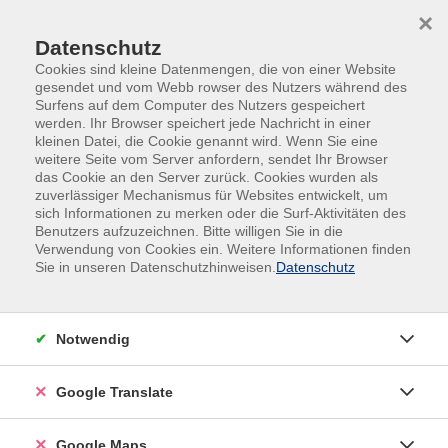
Skip to main content
Skip to page footer
×
Datenschutz
Cookies sind kleine Datenmengen, die von einer Website
gesendet und vom Webb rowser des Nutzers während des
Surfens auf dem Computer des Nutzers gespeichert
werden. Ihr Browser speichert jede Nachricht in einer
kleinen Datei, die Cookie genannt wird. Wenn Sie eine
Sitemap
weitere Seite vom Server anfordern, sendet Ihr Browser
das Cookie an den Server zurück. Cookies wurden als
zuverlässiger Mechanismus für Websites entwickelt, um
Fachbereich
sich Informationen zu merken oder die Surf-Aktivitäten des
Kurs
Benutzers aufzuzeichnen. Bitte willigen Sie in die
Verwendung von Cookies ein. Weitere Informationen finden
Suche
Sie in unseren Datenschutzhinweisen.
Datenschutz
Notwendig
vhs SüdOst
Google Translate
Volkshochschule SüdOst im Landkreis München GmbH,
gemeinnützige Gesellschaft
Google Maps
Haidgraben 1c | 85521 Ottobrunn